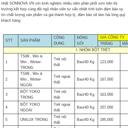
nhất SONNOVA.VN với kinh nghiệm nhiều năm phân phối sơn trên thị
trường kết hợp cùng đội ngũ nhân viên tư vấn nhiệt tình luôn đảm bảo uy
tín chất lượng sản phẩm và giá thành hợp lý, đảm bảo sẽ làm hài lòng quý
khách hàng
GIÁ CÔNG TY
CÔNG
ĐÓNG
STT
SẢN PHẨM
DỤNG
GÓI
TRẮNG
MÀ
I. NHÓM BỘT TRÉT
TS99 , Win &
Trét nội
1
Win , Winter-
Bao/40 Kg
123,000
thất
TRONG
TS99 , Win &
Trét ngoại
2
Win , Winter-
Bao/40 Kg
167,000
thất
NGOÀI
BỘT YOKO
Trét nội
3
Bao/40 Kg
163,000
TRONG
thất
BỘT YOKO
Trét ngoại
4
Bao/40 Kg
207,000
NGOÀI
thất
Trét nội
5
UNILUX TRONG
Bao/40 Kg
185,000
thất