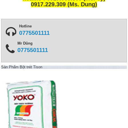
0917.229.309 (Ms. Dung)
Hotline
0775501111
Mr Dũng
0775501111
Sản Phẩm Bột trét Tison