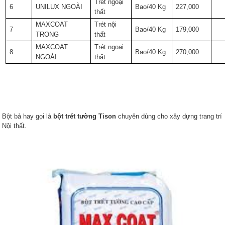
Trét ngoại
6
UNILUX NGOÀI
Bao/40 Kg
227,000
thất
MAXCOAT
Trét nội
7
Bao/40 Kg
179,000
TRONG
thất
MAXCOAT
Trét ngoại
8
Bao/40 Kg
270,000
NGOÀI
thất
Bột bả hay gọi là
bột trét tường Tison
chuyên dùng cho xây dựng trang trí
Nội thất.