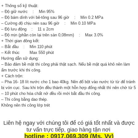
+ Thông số kỹ thuật:
– Độ giữ nước : Min 95%
– Độ bám dính với bê-tông sau 96 giờ : Min 0.2 MPa
– Cường độ chịu nén sau 96 giờ : Min 0.10 MPa
– Độ lưu động : 11 ± 2cm
– Độ mịn (phần còn lại trên sàn 0,08mm) : Max 3.0%
+ Thời gian đông kết:
– Bắt đầu : Min 110 phút
– Kết thúc Max 550 phút
Hướng dẫn sữ dụng:
– Bảo đảm bề mặt thi công phải thật sạch. Nếu bề mặt quá khô nên làm
ẩm trước khi thi công.
+ Cách trộn:
– Pha 16- 18 lít nước cho 1 bao 40kg. Nên đổ bột vào nước từ từ để tránh
bị vón cục. Sau khi trộn đều thành một hỗn hợp đống nhất thì nên chờ từ 5
– 10 phút cho hóa chất nở đều rồi mới bắt đầu thi công.
– Thi công bằng dao thép.
Không nên thi công lớp trét
Liên hệ ngay với chúng tôi để có giá tốt nhất và được
tư vấn trực tiếp, giao hàng tận nơi
hotline : 0917.069.309 (Ms. Vy)