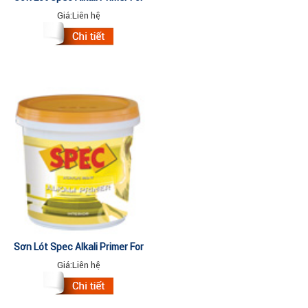
INT 4.375Lit
Giá:
Liên hệ
Sơn Lót Spec Alkali Primer For
INT 18Lit
Giá:
Liên hệ