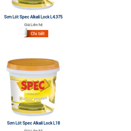
Sơn Lót Spec Alkali Lock L4.375
4.375Lit
Giá:
Liên hệ
Sơn Lót Spec Alkali Lock L18
18Lit
Giá:
Liên hệ