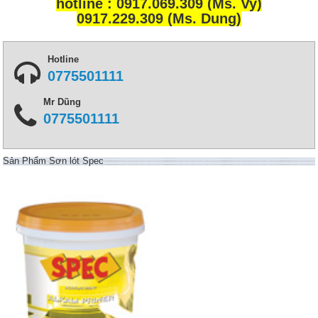
hotline : 0917.069.309 (Ms. Vy)
0917.229.309 (Ms. Dung)
Hotline
0775501111
Mr Dũng
0775501111
Sản Phẩm Sơn lót Spec