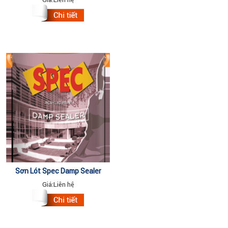
Sơn Lót Spec Damp Sealer
4.375Lit
Giá:
Liên hệ