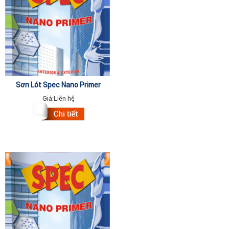
Sơn Lót Spec Nano Primer
4.375Lit
Giá:
Liên hệ