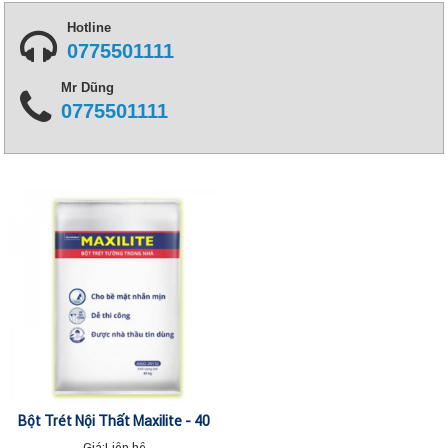
Hotline
0775501111
Mr Dũng
0775501111
Bột Trét Nội Thất Maxilite - 40
Kg
Giá:
Liên hệ