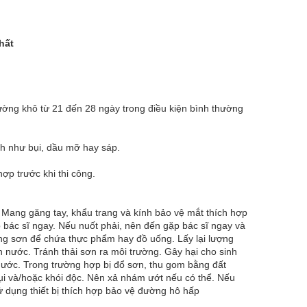
hất
ờng khô từ 21 đến 28 ngày trong điều kiện bình thường
h như bụi, dầu mỡ hay sáp.
ợp trước khi thi công.
. Mang găng tay, khẩu trang và kính bảo vệ mắt thích hợp
p bác sĩ ngay. Nếu nuốt phải, nên đến gặp bác sĩ ngay và
ng sơn để chứa thực phẩm hay đồ uống. Lấy lại lượng
 nước. Tránh thải sơn ra môi trường. Gây hại cho sinh
nước. Trong trường hợp bị đổ sơn, thu gom bằng đất
ụi và/hoặc khói độc. Nên xả nhám ướt nếu có thể. Nếu
sử dụng thiết bị thích hợp bảo vệ đường hô hấp