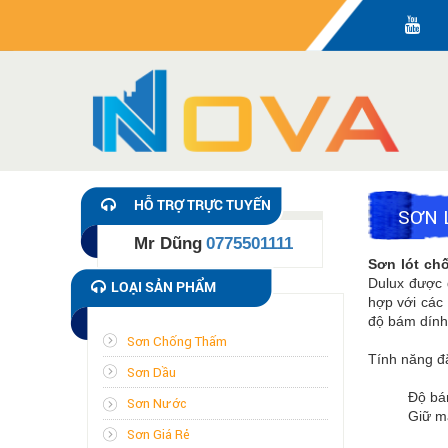
HỖ TRỢ TRỰC TUYẾN
SƠN 
Mr Dũng
0775501111
Sơn lót ch
Dulux được 
LOẠI SẢN PHẨM
hợp với các 
độ bám dính 
Sơn Chống Thấm
Tính năng đặ
Sơn Dầu
Độ bá
Sơn Nước
Giữ m
Sơn Giá Rẻ