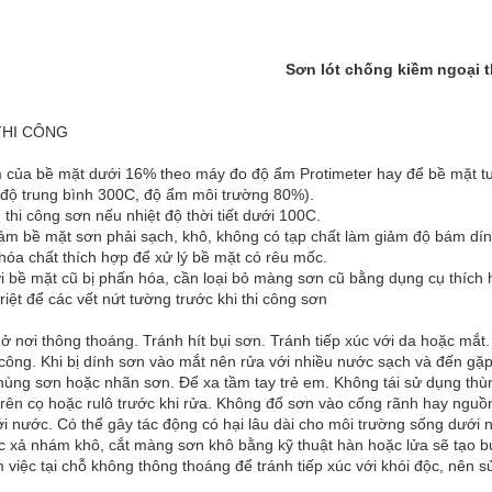
Sơn lót chống kiềm ngoại t
THI CÔNG
 của bề mặt dưới 16% theo máy đo độ ẩm Protimeter hay để bề mặt tư
 độ trung bình 300C, độ ẩm môi trường 80%).
thi công sơn nếu nhiệt độ thời tiết dưới 100C.
ảm bề mặt sơn phải sạch, khô, không có tạp chất làm giảm độ bám dín
óa chất thích hợp để xử lý bề mặt có rêu mốc.
i bề mặt cũ bị phấn hóa, cần loại bỏ màng sơn cũ bằng dụng cụ thích h
triệt để các vết nứt tường trước khi thi công sơn
ở nơi thông thoáng. Tránh hít bụi sơn. Tránh tiếp xúc với da hoặc mắt
i công. Khi bị dính sơn vào mắt nên rửa với nhiều nước sạch và đến gặ
hùng sơn hoặc nhãn sơn. Để xa tầm tay trẻ em. Không tái sử dụng thù
rên cọ hoặc rulô trước khi rửa. Không đổ sơn vào cống rãnh hay nguồn
i nước. Có thể gây tác động có hại lâu dài cho môi trường sống dưới 
c xả nhám khô, cắt màng sơn khô bằng kỹ thuật hàn hoặc lửa sẽ tạo b
m việc tại chỗ không thông thoáng để tránh tiếp xúc với khói độc, nên 