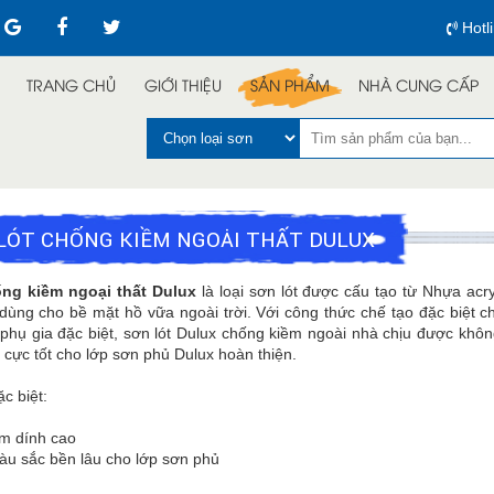
Hotl
TRANG CHỦ
GIỚI THIỆU
SẢN PHẨM
NHÀ CUNG CẤP
LÓT CHỐNG KIỀM NGOẠI THẤT DULUX
ống kiềm ngoại thất Dulux
là loại sơn lót được cấu tạo từ Nhựa acr
dùng cho bề mặt hồ vữa ngoài trời. Với công thức chế tạo đặc biệt 
phụ gia đặc biệt, sơn lót Dulux chống kiềm ngoài nhà chịu được khôn
cực tốt cho lớp sơn phủ Dulux hoàn thiện.
c biệt:
m dính cao
àu sắc bền lâu cho lớp sơn phủ