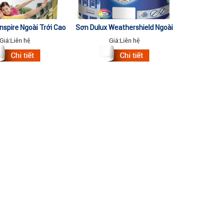
nspire Ngoài Trời Cao
Sơn Dulux Weathershield Ngoài
ấp Th/18 Lít
Trời Cao Cấp BJ8 Lon 5 Lít
Giá:
Liên hệ
Giá:
Liên hệ