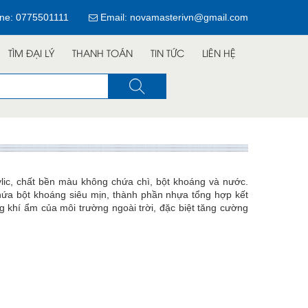
ine:
0775501111
Email: novamasterivn@gmail.com
TÌM ĐẠI LÝ
THANH TOÁN
TIN TỨC
LIÊN HỆ
ylic, chất bền màu không chứa chì, bột khoáng và nước.
chứa bột khoáng siêu mịn, thành phần nhựa tổng hợp kết
g khí ẩm của môi trường ngoài trời, đặc biệt tăng cường