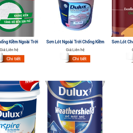
hống Kiềm Ngoài Trời
Sơn Lót Ngoài Trời Chống Kiềm
Sơn Lót Chố
xilite 18 Lít
Dulux Weathershield A936-75320
Giá:
Liên hệ
Giá:
Liên hệ
18L