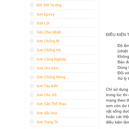
Bột Trét Tường
Sơn Epoxy
Sơn Lót
Sơn Chịu Nhiệt
ĐIỀU KIỆN 
Sơn Chống Rỉ
Độ ẩm
Sơn Chống Hà
(nhiệt
Không 
Sơn Công Nghiệp
Bảo đ
Dùng h
Sơn cho kẽm
Đối vớ
Sơn Chống Nóng
Xử lý 
Sơn Tàu Biển
Chỉ sử dụng 
trong lúc th
Sơn Cho Gỗ
mang theo t
Sơn Sân Thể Thao
sơn còn dư t
vật sống dướ
Sơn dầu lina
hoặc cát.Việ
Sơn Trang Trí
điều kiện là