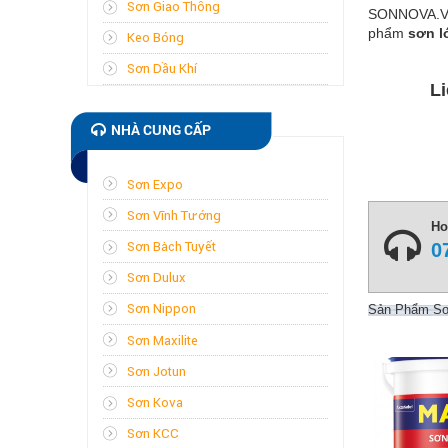
Sơn Giao Thông
SONNOVA.VN 
phẩm
sơn l
Keo Bóng
Sơn Dầu Khí
Li
NHÀ CUNG CẤP
Sơn Expo
Sơn Vĩnh Tường
Ho
Sơn Bạch Tuyết
0
Sơn Dulux
Sơn Nippon
Sản Phẩm Sơn
Sơn Maxilite
Sơn Jotun
Sơn Kova
Sơn KCC