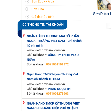
Sơn Epoxy Aica
Sơn Lina
Sơn Dulux I
Giả đá Hòa Bình
C
THÔNG TIN TÀI KHOẢN
NGÂN HÀNG THƯƠNG MẠI CỔ PHẦN
NGOẠI THƯƠNG VIÊT NAM - Chi nhánh
hồ chí minh
www.vietcombank.com.vn
CÔNG TY TNHH VLXD
Chủ tài khoản:
NOVA
0071001191972
Số tài khoản:
Ngân Hàng TMCP Ngoại Thương Việt
Nam chi nhánh TP HCM
www.vietcombank.com.vn
PHAN NGỌC TRÍ
Chủ tài khoản:
0071001273903
Số tài khoản:
NGÂN HÀNG TMCP KỸ THƯƠNG VIỆT
NAM CHI NHÁNH HIỆP PHÚ QUẬN 9