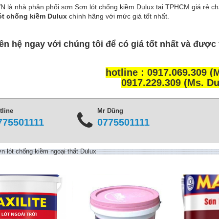
là nhà phân phối sơn Sơn lót chống kiềm Dulux tại TPHCM giá rẻ c
ót chống kiềm Dulux
chính hãng với mức giá tốt nhất.
ên hệ ngay với chúng tôi để có giá tốt nhất và được 
hotline : 0917.069.309 (
0917.229.309 (Ms. D
tline
Mr Dũng
775501111
0775501111
 lót chống kiềm ngoại thất Dulux