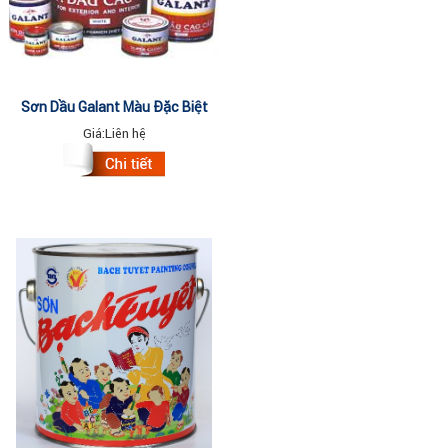
Sơn Dầu Galant Màu Đặc Biệt
3Lit
Giá:
Liên hệ