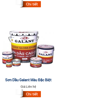
Sơn Dầu Galant Màu Đặc Biệt
17.5Lit
Giá:
Liên hệ