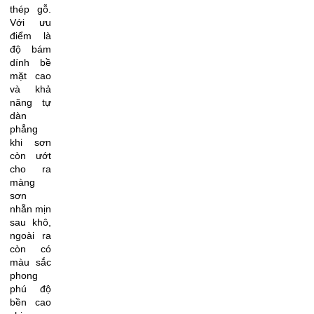
thép gỗ.
Với ưu
điểm là
độ bám
dính bề
mặt cao
và khả
năng tự
dàn
phẳng
khi sơn
còn ướt
cho ra
màng
sơn
nhẵn mịn
sau khô,
ngoài ra
còn có
màu sắc
phong
phú độ
bền cao