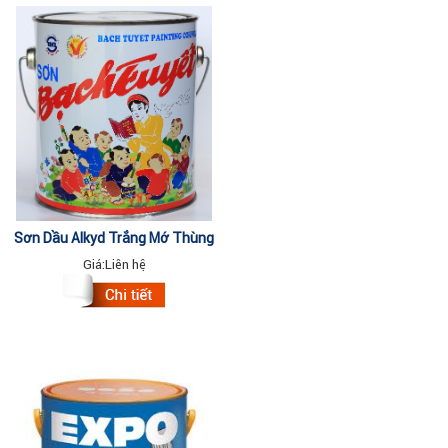
Sơn Dầu Alkyd Trắng Mờ Thùng
18kg
Giá:
Liên hệ