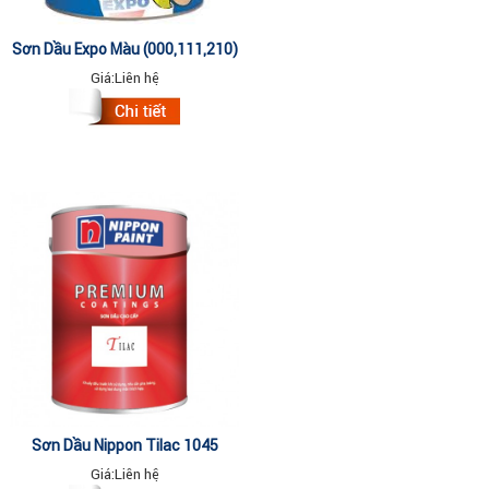
Sơn Dầu Expo Màu (000,111,210)
3Lit
Giá:
Liên hệ
Sơn Dầu Nippon Tilac 1045
BLACK MATT 3Lit
Giá:
Liên hệ