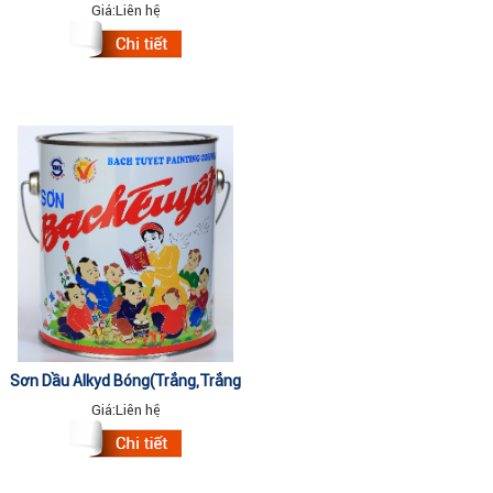
555,650,640,680,910,940,999
Giá:
Liên hệ
17.75Lit
Sơn Dầu Alkyd Bóng(Trắng,Trắng
Xanh,Vàng,Tím Môn,Cam...) 16kg
Giá:
Liên hệ