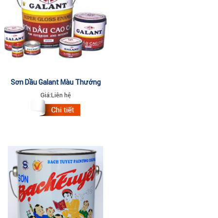
Sơn Dầu Galant Màu Thường
3Lit
Giá:
Liên hệ