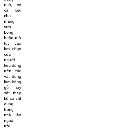
nhà, có
cả loại
cho
màng
sơn
bóng
hoặc mờ
tùy vào
lựa chọn
của
người
tiêu dùng
trên các
vật dụng
làm bằng
gỗ hay
sắt thép
kể cả vật
dụng
trong
nhà lẫn
ngoài
trời.