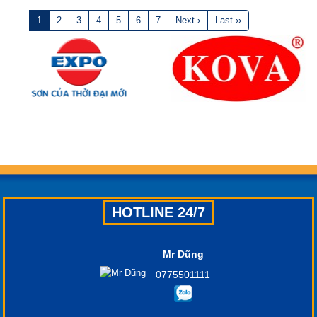
1
2
3
4
5
6
7
Next ›
Last ››
HOTLINE 24/7
Mr Dũng
0775501111