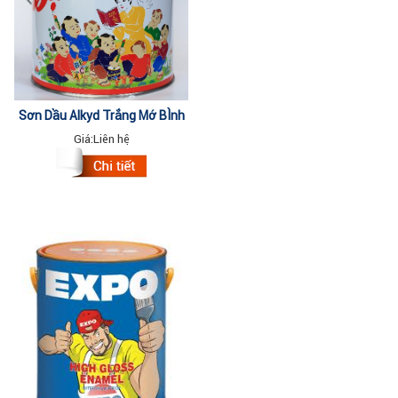
Sơn Dầu Alkyd Trắng Mờ BÌnh
4kg
Giá:
Liên hệ