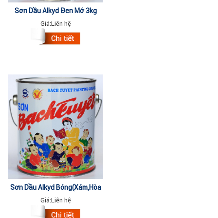
Sơn Dầu Alkyd Đen Mờ 3kg
Giá:
Liên hệ
Sơn Dầu Alkyd Bóng(Xám,Hòa
Bình,Vàng Chanh,Lá Mạ,Vert
Giá:
Liên hệ
Nikko,Xanh Rêu...) 16kg