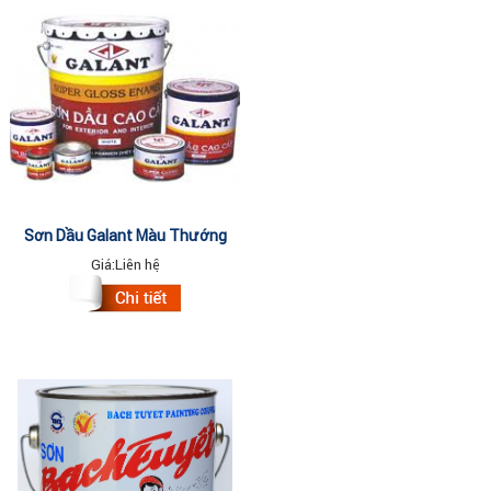
Sơn Dầu Galant Màu Thường
17.5Lit
Giá:
Liên hệ