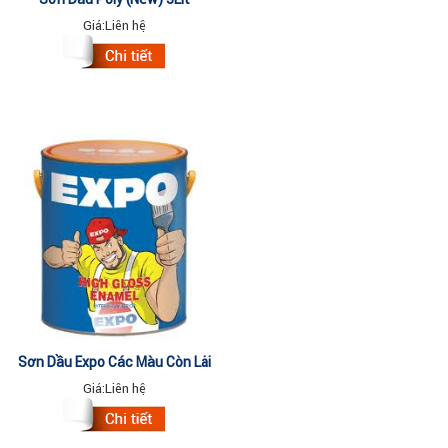
Giá:
Liên hệ
Sơn Dầu Expo Các Màu Còn Lại
3Lit
Giá:
Liên hệ