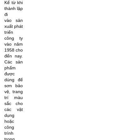
Kể
từ khi
thành lập
đi
vào
sản
xuất phát
triển
công ty
vào năm
1958
cho
đến nay
.
Các sản
phẩm
được
dùng để
sơn bảo
vệ, trang
trí màu
sắc cho
các vật
dụng
hoặc
công
trình
trong