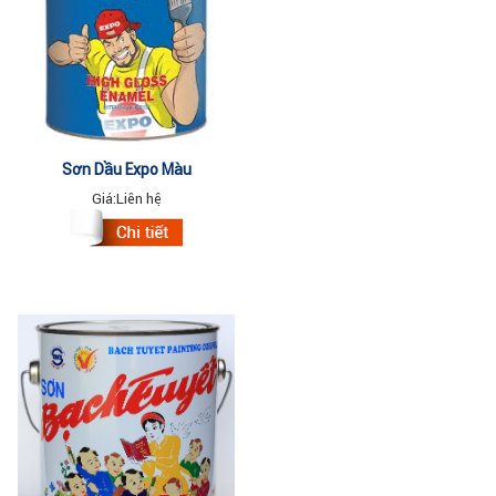
Sơn Dầu Expo Màu
555,650,640,680,910,940,999
Giá:
Liên hệ
3Lit