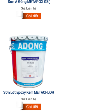
Sơn Á Đông METAPOX GS(
Thinner 066 EP)-20 Lít
Giá:
Liên hệ
Sơn Lót Epoxy Kẽm METACHLOR
AC (5 Lít)
Giá:
Liên hệ