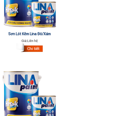
Sơn Lót Kẽm Lina Đỏ/xám
Lon/3kg
Giá:
Liên hệ