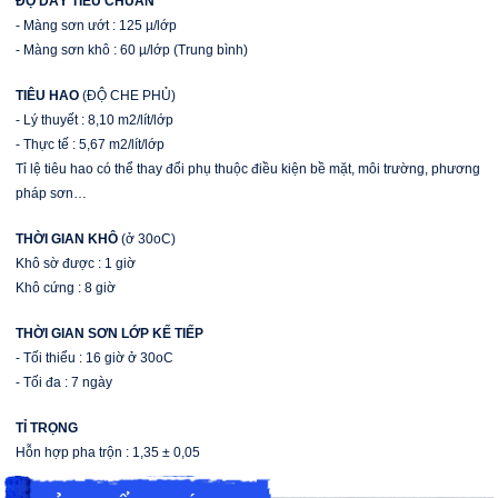
ĐỘ DÀY TIÊU CHUẨN
- Màng sơn ướt : 125 µ/lớp
- Màng sơn khô : 60 µ/lớp (Trung bình)
TIÊU HAO
(ĐỘ CHE PHỦ)
- Lý thuyết : 8,10 m2/lít/lớp
- Thực tế : 5,67 m2/lít/lớp
Tỉ lệ tiêu hao có thể thay đổi phụ thuộc điều kiện bề mặt, môi trường, phương
pháp sơn…
THỜI GIAN KHÔ
(ở 30oC)
Khô sờ được : 1 giờ
Khô cứng : 8 giờ
THỜI GIAN SƠN LỚP KẾ TIẾP
- Tối thiểu : 16 giờ ở 30oC
- Tối đa : 7 ngày
TỈ TRỌNG
Hỗn hợp pha trộn : 1,35 ± 0,05