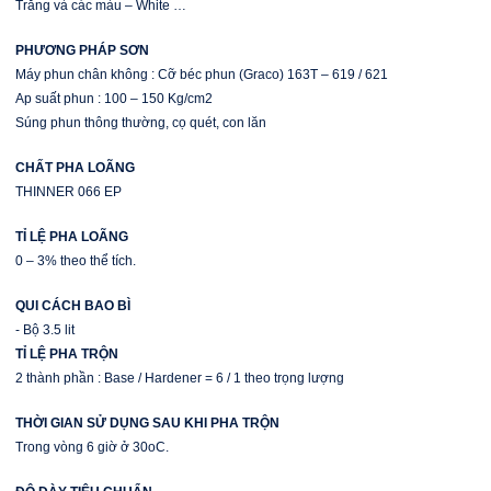
Trắng và các màu – White …
PHƯƠNG PHÁP SƠN
Máy phun chân không : Cỡ béc phun (Graco) 163T – 619 / 621
Ap suất phun : 100 – 150 Kg/cm2
Súng phun thông thường, cọ quét, con lăn
CHẤT PHA LOÃNG
THINNER 066 EP
TỈ LỆ PHA LOÃNG
0 – 3% theo thể tích.
QUI CÁCH BAO BÌ
- Bộ 3.5 lit
TỈ LỆ PHA TRỘN
2 thành phần : Base / Hardener = 6 / 1 theo trọng lượng
THỜI GIAN SỬ DỤNG SAU KHI PHA TRỘN
Trong vòng 6 giờ ở 30oC.