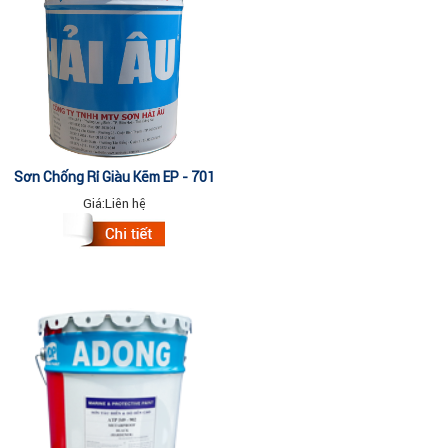
Sơn Chống Rỉ Giàu Kẽm EP - 701
(1 Lit)
Giá:
Liên hệ