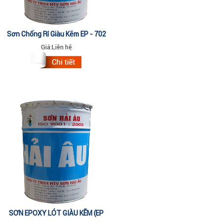
Sơn Chống Rỉ Giàu Kẽm EP - 702
(15 Lit)
Giá:
Liên hệ
SƠN EPOXY LÓT GIÀU KẼM (EP