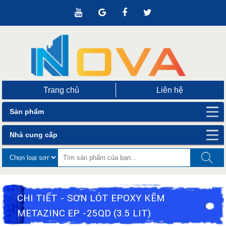
Trang chủ
Liên hệ
Sản phẩm
Nhà cung cấp
CHI TIẾT - SƠN LÓT EPOXY KẼM
METAZINC EP -25QD (3.5 LIT)