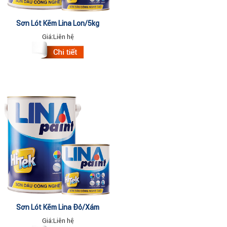
Sơn Lót Kẽm Lina Lon/5kg
Giá:
Liên hệ
Sơn Lót Kẽm Lina Đỏ/xám
(thùng 20 Kg)
Giá:
Liên hệ