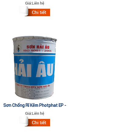
702)-3.5 Lít
Giá:
Liên hệ
Sơn Chống Rĩ Kẽm Photphat EP -
702 (1 Lít)
Giá:
Liên hệ