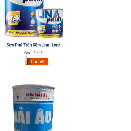
Sơn Phủ Trên Kẽm Lina- Lon/
800gr
Giá:
Liên hệ