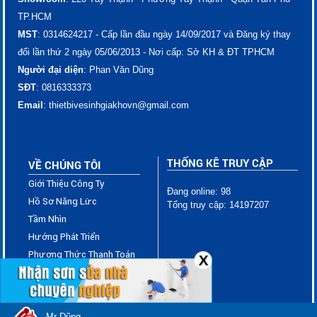
TP.HCM
MST
: 0314624217 - Cấp lần đầu ngày 14/09/2017 và Đăng ký thay
đổi lần thứ 2 ngày 05/06/2013 - Nơi cấp: Sở KH & ĐT TPHCM
Người đại diện
: Phan Văn Dũng
SĐT
: ​​​​​​​​​0816333373
Email
: thietbivesinhgiakhovn@gmail.com
THỐNG KÊ TRUY CẬP
VỀ CHÚNG TÔI
Giới Thiệu Công Ty
Đang online: 98
Hồ Sơ Năng Lực
Tổng truy cập: 14197207
Tầm Nhìn
Hướng Phát Triển
Phương Thức Thanh Toán
X
Chính Sách Giao Hàng
Chính Sách Đổi Trả
Chính Sách Bảo Mật Thông
Mr Dũng