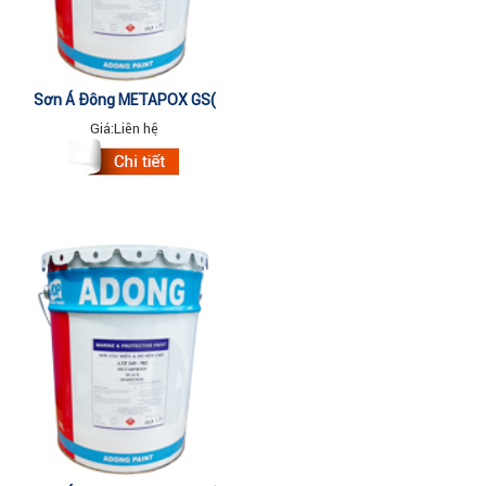
Sơn Á Đông METAPOX GS(
Thinner 066 EP)- 5 Lít
Giá:
Liên hệ