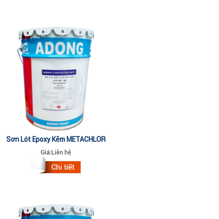
Sơn Lót Epoxy Kẽm METACHLOR
AC (20 Lít)
Giá:
Liên hệ