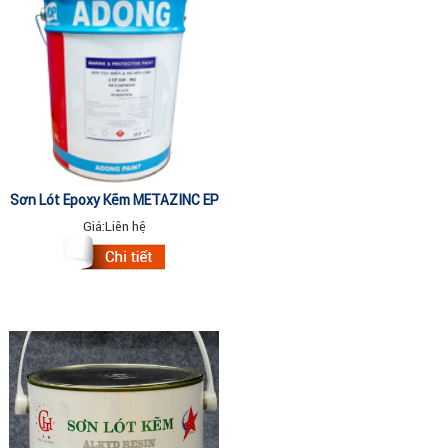
Sơn Lót Epoxy Kẽm METAZINC EP
-25QD (14 Lit)
Giá:
Liên hệ