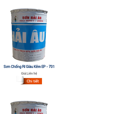
Sơn Chống Rỉ Giàu Kẽm EP - 701
(1 Lit)5
Giá:
Liên hệ