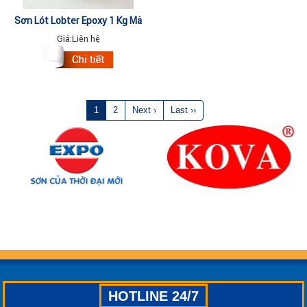
Sơn Lót Lobter Epoxy 1 Kg Mạ
Kẽm
Giá:
Liên hệ
1
2
Next ›
Last ››
HOTLINE 24/7