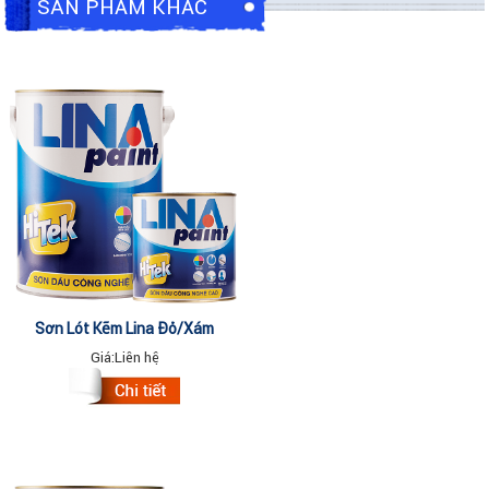
SẢN PHẨM KHÁC
Sơn Lót Kẽm Lina Đỏ/xám
(lon/800gram)
Giá:
Liên hệ