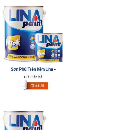
Sơn Phủ Trên Kẽm Lina -
Thùng/20kg
Giá:
Liên hệ