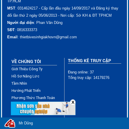
TP.HCM
MST
: 0314624217 - Cấp lần đầu ngày 14/09/2017 và Đăng ký thay
đổi lần thứ 2 ngày 05/06/2013 - Nơi cấp: Sở KH & ĐT TPHCM
Người đại diện
: Phan Văn Dũng
SĐT
: ​​​​​​​​​0816333373
Email
: thietbivesinhgiakhovn@gmail.com
THỐNG KÊ TRUY CẬP
VỀ CHÚNG TÔI
Giới Thiệu Công Ty
Đang online: 37
Hồ Sơ Năng Lực
Tổng truy cập: 14179276
Tầm Nhìn
Hướng Phát Triển
Phương Thức Thanh Toán
X
Chính Sách Giao Hàng
Chính Sách Đổi Trả
Chính Sách Bảo Mật Thông
Mr Dũng
Tin