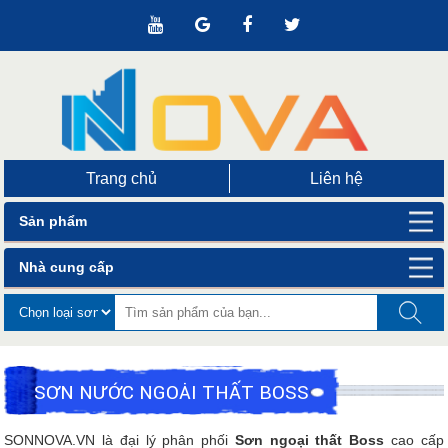
Trang chủ
Liên hệ
Sản phẩm
Nhà cung cấp
SƠN NƯỚC NGOẠI THẤT BOSS
SONNOVA.VN là đại lý phân phối
Sơn ngoại thất Boss
cao cấp