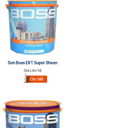
Sơn Boss EXT Super Sheen
4.375Lit
Giá:
Liên hệ