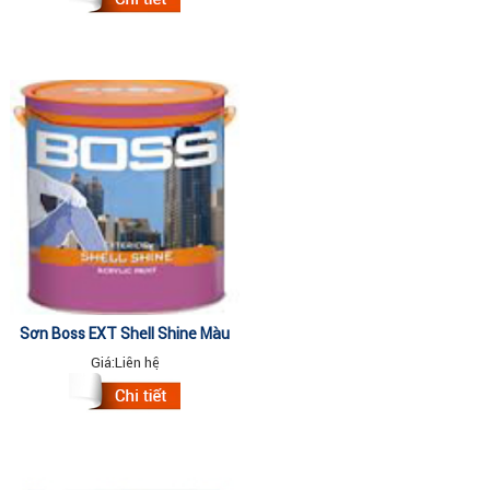
Sơn Boss EXT Shell Shine Màu
Đặc Biệt 18Lit
Giá:
Liên hệ