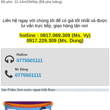
Độ phủ: 12-14m2/lít/lớp (Đã pha loãng)
Liên hệ ngay với chúng tôi để có giá tốt nhất và được
tư vấn trực tiếp, giao hàng tận nơi
hotline : 0917.069.309 (Ms. Vy)
0917.229.309 (Ms. Dung)
Hotline
0775501111
Mr Dũng
0775501111
Sản Phẩm Sơn nước ngoại thất Boss