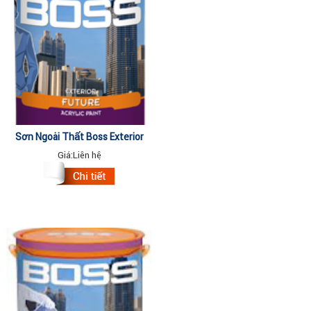
Sơn Ngoại Thất Boss Exterior
Future - 18 Lít
Giá:
Liên hệ