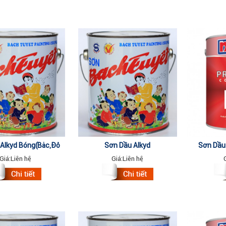
Alkyd Bóng(Bạc,Đỏ
Sơn Dầu Alkyd
Sơn Dầu 
maha, Đỏ...) 16kg
Bóng(Đen,Nâu,Dương,Xanh Ngọc
Giá:
Liên hệ
Giá:
Liên hệ
Đậm) 2.8kg