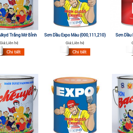
lkyd Trắng Mờ BÌnh
Sơn Dầu Expo Màu (000,111,210)
Sơn Dầu 
4kg
3Lit
BLA
Giá:
Liên hệ
Giá:
Liên hệ