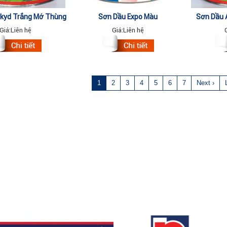
lkyd Trắng Mờ Thùng
Sơn Dầu Expo Màu
Sơn Dầu 
18kg
555,650,640,680,910,940,999
Nâu,Yama
Giá:
Liên hệ
Giá:
Liên hệ
3Lit
1
2
3
4
5
6
7
Next ›