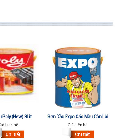
 Poly (New) 3Lit
Sơn Dầu Expo Các Màu Còn Lại
3Lit
Giá:
Liên hệ
Giá:
Liên hệ