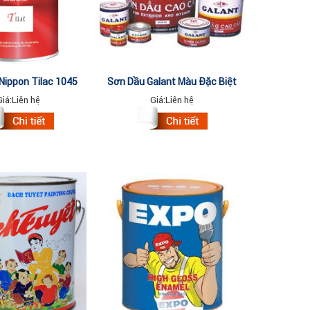
Nippon Tilac 1045
Sơn Dầu Galant Màu Đặc Biệt
CK MATT 3Lit
17.5Lit
Giá:
Liên hệ
Giá:
Liên hệ