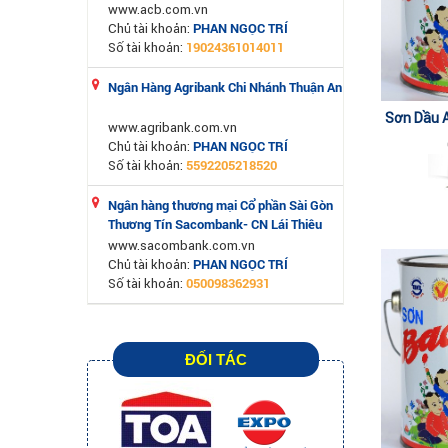
www.acb.com.vn
PHAN NGỌC TRÍ
Chủ tài khoản:
19024361014011
Số tài khoản:
Ngân Hàng Agribank Chi Nhánh Thuận An
Sơn Dầu A
www.agribank.com.vn
PHAN NGỌC TRÍ
Chủ tài khoản:
5592205218520
Số tài khoản:
Ngân hàng thương mại Cổ phần Sài Gòn
Thương Tín Sacombank- CN Lái Thiêu
www.sacombank.com.vn
PHAN NGỌC TRÍ
Chủ tài khoản:
050098362931
Số tài khoản:
ĐỐI TÁC