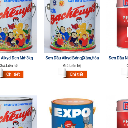
 Alkyd Đen Mờ 3kg
Sơn Dầu Alkyd Bóng(Xám,Hòa
Sơn Dầu N
Bình,Vàng Chanh,Lá Mạ,Vert
WHI
Giá:
Liên hệ
Giá:
Liên hệ
Nikko,Xanh Rêu...) 16kg