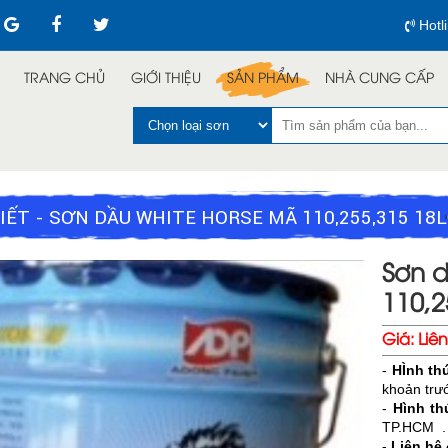
Hotl
TRANG CHỦ
GIỚI THIỆU
SẢN PHẨM
NHÀ CUNG CẤP
TIẾT - SƠN DẦU WHITE HORSE MÃ 110,255,315 18L
Sơn 
110,2
Giá:
Liê
-
HÌnh th
khoản trướ
-
Hình t
TP.HCM . K
-
Liên hệ