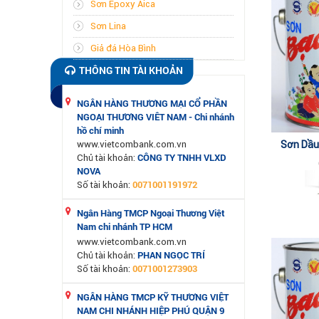
Sơn Epoxy Aica
Sơn Lina
Giả đá Hòa Bình
THÔNG TIN TÀI KHOẢN
NGÂN HÀNG THƯƠNG MẠI CỔ PHẦN
NGOẠI THƯƠNG VIÊT NAM - Chi nhánh
hồ chí minh
www.vietcombank.com.vn
Sơn Dầu
CÔNG TY TNHH VLXD
Chủ tài khoản:
NOVA
0071001191972
Số tài khoản:
Ngân Hàng TMCP Ngoại Thương Việt
Nam chi nhánh TP HCM
www.vietcombank.com.vn
PHAN NGỌC TRÍ
Chủ tài khoản:
0071001273903
Số tài khoản:
NGÂN HÀNG TMCP KỸ THƯƠNG VIỆT
NAM CHI NHÁNH HIỆP PHÚ QUẬN 9