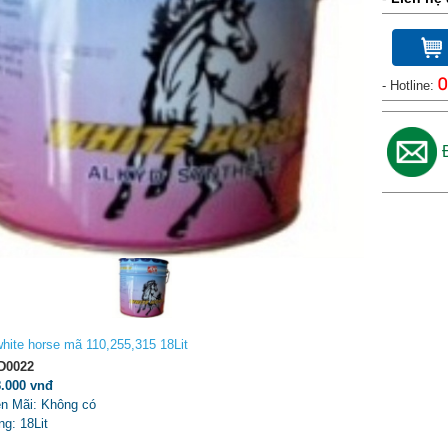
- Hotline:
0
hite horse mã 110,255,315 18Lit
D0022
8.000 vnđ
n Mãi: Không có
g: 18Lit