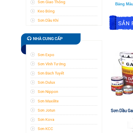
Sơn Giao Thông
Bảng Mà
Keo Bóng
Sơn Dầu Khí
SẢN 
NHÀ CUNG CẤP
Sơn Expo
Sơn Vĩnh Tường
Sơn Bạch Tuyết
Sơn Dulux
Sơn Nippon
Sơn Maxilite
Sơn Jotun
Sơn Dầu Ga
Sơn Kova
Sơn KCC