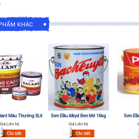
u
PHẨM KHÁC
lant Màu Thường 3Lit
Sơn Dầu Alkyd Đen Mờ 16kg
Sơn Dầu
Giá:
Liên hệ
Giá:
Liên hệ