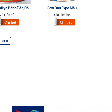
Alkyd Bóng(Bạc,Đỏ
Sơn Dầu Expo Màu
ha , Đỏ...) 2.8kg
555,650,640,680,910,940,999
Giá:
Liên hệ
Giá:
Liên hệ
17.75Lit
Last ››