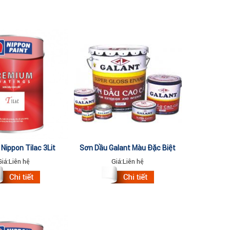
Nippon Tilac 3Lit
Sơn Dầu Galant Màu Đặc Biệt
3Lit
Giá:
Liên hệ
Giá:
Liên hệ