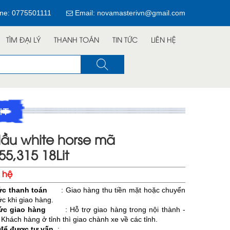
ine:
0775501111
Email: novamasterivn@gmail.com
TÌM ĐẠI LÝ
THANH TOÁN
TIN TỨC
LIÊN HỆ
IT
dầu white horse mã
55,315 18Lit
n hệ
ức thanh toán
: Giao hàng thu tiền mặt hoặc chuyển
c khi giao hàng.
hức giao hàng
: Hỗ trợ giao hàng trong nội thành -
hách hàng ở tỉnh thì giao chành xe về các tỉnh.
 để được tư vấn
: