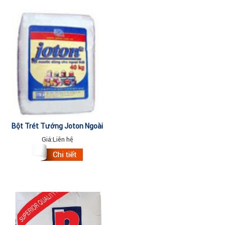
Bột Trét Tường Joton Ngoài
Trời 40kg
Giá:
Liên hệ