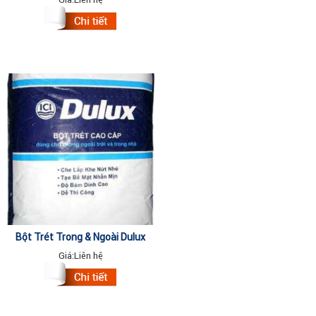
Bột Trét Trong & Ngoài Dulux
A502 40kg
Giá:
Liên hệ