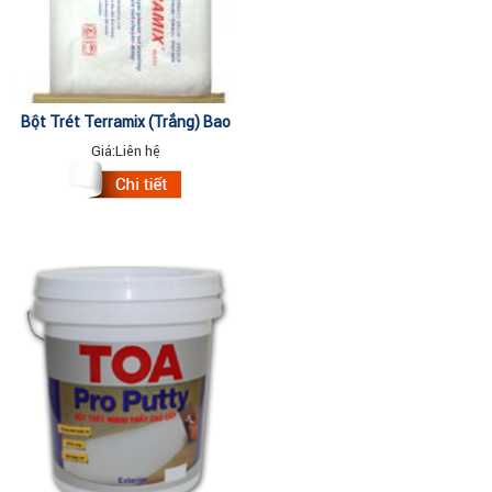
Bột Trét Terramix (trắng) Bao
40kg
Giá:
Liên hệ