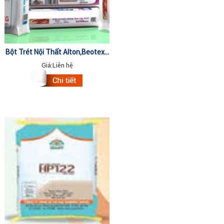
Bột Trét Nội Thất Alton,Beotex...
40kg
Giá:
Liên hệ