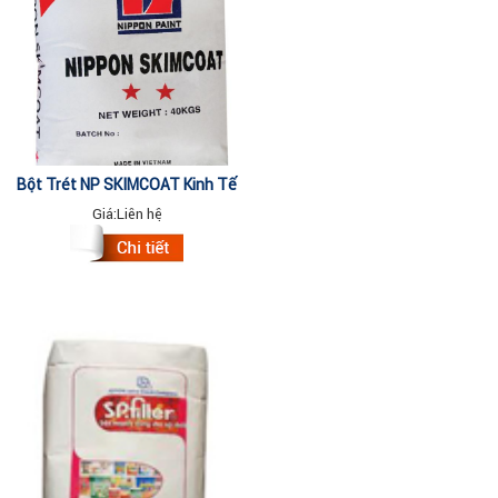
Bột Trét NP SKIMCOAT Kinh Tế
40kg
Giá:
Liên hệ