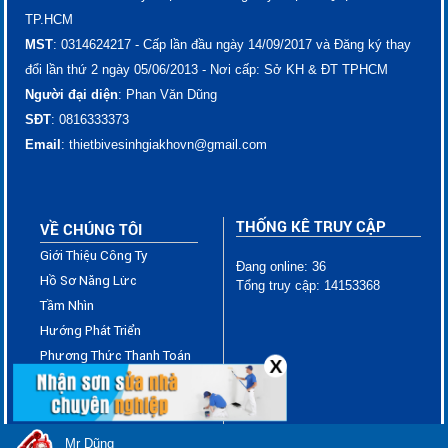
TP.HCM
MST
: 0314624217 - Cấp lần đầu ngày 14/09/2017 và Đăng ký thay
đổi lần thứ 2 ngày 05/06/2013 - Nơi cấp: Sở KH & ĐT TPHCM
Người đại diện
: Phan Văn Dũng
SĐT
: ​​​​​​​​​0816333373
Email
: thietbivesinhgiakhovn@gmail.com
THỐNG KÊ TRUY CẬP
VỀ CHÚNG TÔI
Giới Thiệu Công Ty
Đang online: 36
Hồ Sơ Năng Lực
Tổng truy cập: 14153368
Tầm Nhìn
Hướng Phát Triển
Phương Thức Thanh Toán
X
Chính Sách Giao Hàng
Chính Sách Đổi Trả
Chính Sách Bảo Mật Thông
Mr Dũng