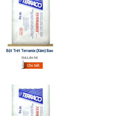
Bột Trét Terramix (xám) Bao
40kg
Giá:
Liên hệ