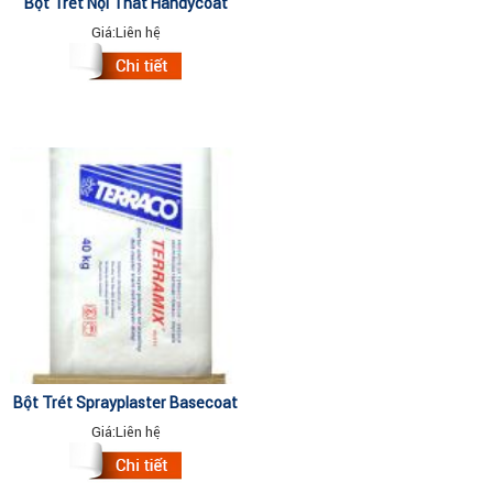
Bột Trét Nội Thất Handycoat
63110 (thùng) 5kg
Giá:
Liên hệ
Bột Trét Sprayplaster Basecoat
63460 (bao) 25kg
Giá:
Liên hệ