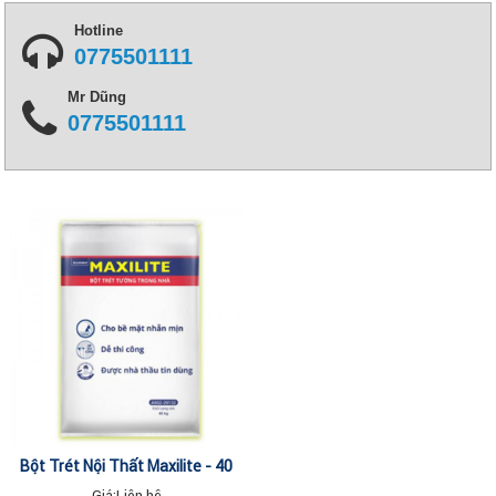
Hotline
0775501111
Mr Dũng
0775501111
Bột Trét Nội Thất Maxilite - 40
Kg
Giá:
Liên hệ