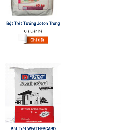
Bột Trét Tường Joton Trong
Nhà 40kg
Giá:
Liên hệ
Bột Trét WEATHERGARD