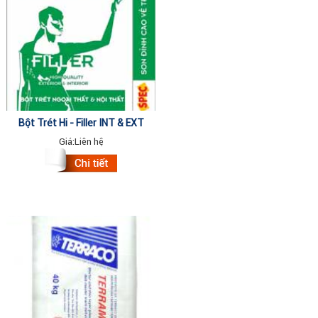
Bột Trét Hi - Filler INT & EXT
40kg
Giá:
Liên hệ