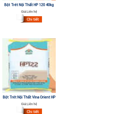
Bột Trét Nội Thất HP 120 40kg
Giá:
Liên hệ
Bột Trét Nội Thất Vina Orient HP
122 40kg
Giá:
Liên hệ