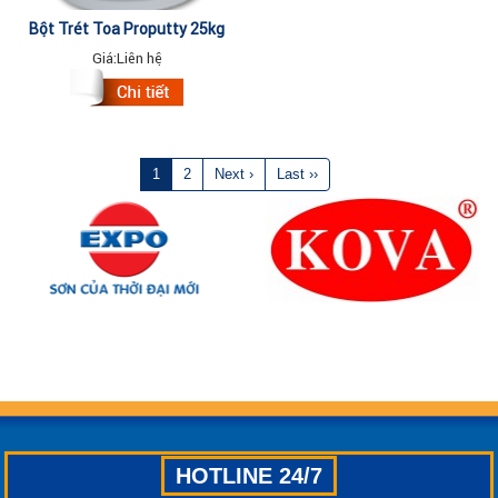
Bột Trét Toa Proputty 25kg
Giá:
Liên hệ
1
2
Next ›
Last ››
HOTLINE 24/7