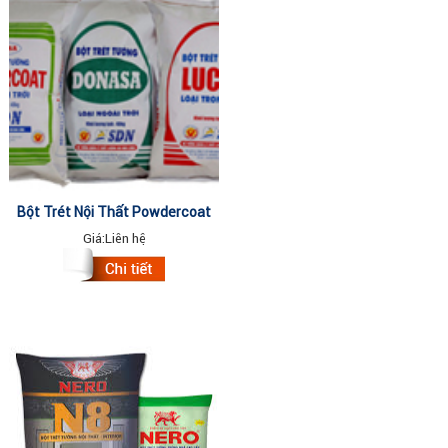
Bột Trét Nội Thất Powdercoat
40kg
Giá:
Liên hệ